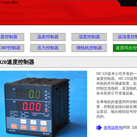
Controller
温度控制器
温差控制器
湿度控制器
温湿度控
/ORP控制器
压力控制器
绕线机控制器
速度同步控
320速度控制器
MC320是本公司开发
速度控制器。MC320
传统的开环调速装置，实
控制交流电机，直流电机或其
命令的其它可变速设备。
在单电机的速度闭环控制
置，控制器连续比较实测
运算后，输出模拟信号控
目的。
使用说明书
(PDF, 32